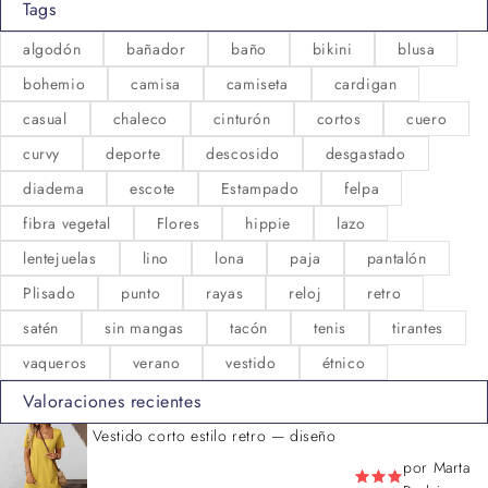
Tags
algodón
bañador
baño
bikini
blusa
bohemio
camisa
camiseta
cardigan
casual
chaleco
cinturón
cortos
cuero
curvy
deporte
descosido
desgastado
diadema
escote
Estampado
felpa
fibra vegetal
Flores
hippie
lazo
lentejuelas
lino
lona
paja
pantalón
Plisado
punto
rayas
reloj
retro
satén
sin mangas
tacón
tenis
tirantes
vaqueros
verano
vestido
étnico
Valoraciones recientes
Vestido corto estilo retro — diseño
por Marta