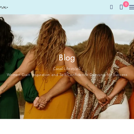
0
Blog
Casa
Lifestyle
Women Gain Inspiration and Self-Confidence Dressing for Success