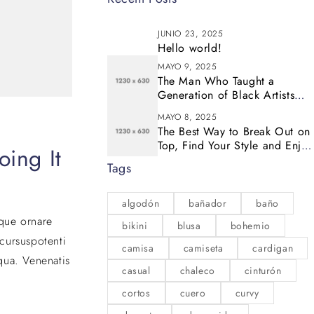
JUNIO 23, 2025
Hello world!
MAYO 9, 2025
The Man Who Taught a
Generation of Black Artists
Get Latest Fashion
MAYO 8, 2025
The Best Way to Break Out on
Top, Find Your Style and Enjoy
oing It
Doing It
Tags
algodón
bañador
baño
eque ornare
bikini
blusa
bohemio
cursuspotenti
camisa
camiseta
cardigan
qua. Venenatis
casual
chaleco
cinturón
cortos
cuero
curvy