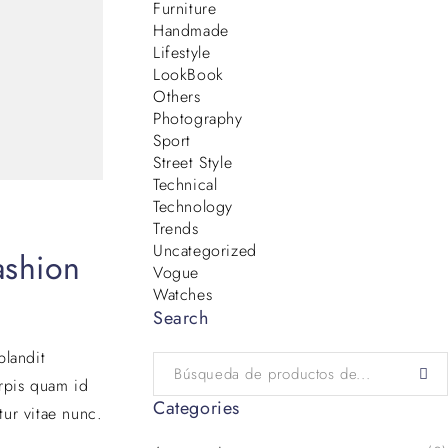
Furniture
Handmade
Lifestyle
LookBook
Others
Photography
Sport
Street Style
Technical
Technology
Trends
Uncategorized
ashion
Vogue
Watches
Search
blandit
urpis quam id
Categories
tur vitae nunc.