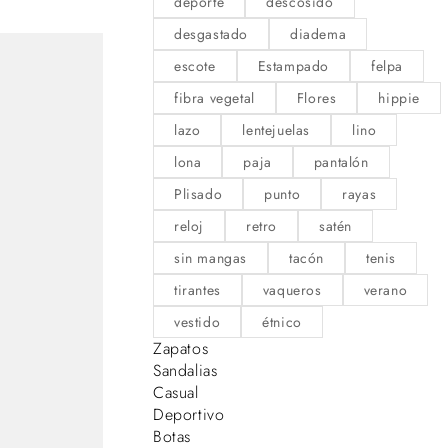
deporte
descosido
desgastado
diadema
escote
Estampado
felpa
fibra vegetal
Flores
hippie
lazo
lentejuelas
lino
lona
paja
pantalón
Plisado
punto
rayas
reloj
retro
satén
sin mangas
tacón
tenis
tirantes
vaqueros
verano
vestido
étnico
Zapatos
Sandalias
Casual
Deportivo
Botas