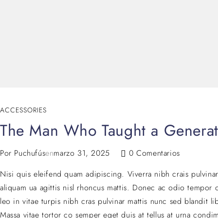
ACCESSORIES
The Man Who Taught a Generatio
Por
Puchufús
en
marzo 31, 2025
0 Comentarios
Nisi quis eleifend quam adipiscing. Viverra nibh crais pulvina
aliquam ua agittis nisl rhoncus mattis. Donec ac odio tempor or
leo in vitae turpis nibh cras pulvinar mattis nunc sed blandit
Massa vitae tortor co semper eget duis at tellus at urna condi