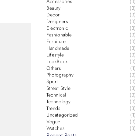
Accessories
(3)
Beauty
(3)
Decor
(3)
Designers
(3)
Electronic
(3)
Fashionable
(3)
Furniture
(3)
Handmade
(3)
Lifestyle
(3)
LookBook
(3)
Others
(1)
Photography
(3)
Sport
(3)
Street Style
(3)
Technical
(3)
Technology
(3)
Trends
(3)
Uncategorized
(1)
Vogue
(3)
Watches
(3)
Recent Posts