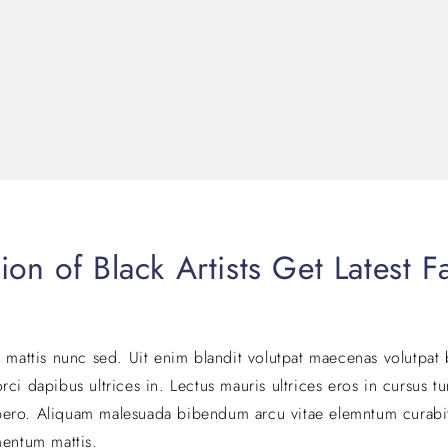
n of Black Artists Get Latest F
r mattis nunc sed. Uit enim blandit volutpat maecenas volutpat 
ci dapibus ultrices in. Lectus mauris ultrices eros in cursus t
 libero. Aliquam malesuada bibendum arcu vitae elemntum curabi
mentum mattis.