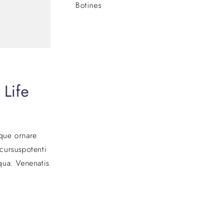
Botines
 Life
eque ornare
cursuspotenti
qua. Venenatis