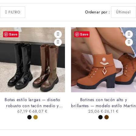
Ordenar por
Últimos
FILTRO
Save
Save
Botas estilo largas — diseño
Botines con tacón alto y
robusto con tacón medio y
brillantes — modelo estilo Martin
67,19
€
-
68,07
€
25,06
€
-
26,11
€
cremallera trasera