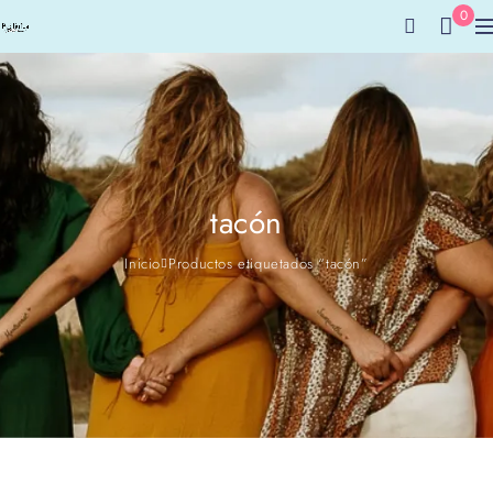
0
tacón
Inicio
Productos etiquetados “tacón”