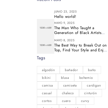
JUNIO 23, 2025
Hello world!
MAYO 9, 2025
The Man Who Taught a
Generation of Black Artists
Get Latest Fashion
MAYO 8, 2025
The Best Way to Break Out on
Top, Find Your Style and Enjoy
Doing It
Tags
algodón
bañador
baño
bikini
blusa
bohemio
camisa
camiseta
cardigan
casual
chaleco
cinturón
cortos
cuero
curvy