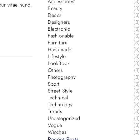
Accessories
(3)
tur vitae nunc.
Beauty
(3)
Decor
(3)
Designers
(3)
Electronic
(3)
Fashionable
(3)
Furniture
(3)
Handmade
(3)
Lifestyle
(3)
LookBook
(3)
Others
(1)
Photography
(3)
Sport
(3)
Street Style
(3)
Technical
(3)
Technology
(3)
Trends
(3)
Uncategorized
(1)
Vogue
(3)
Watches
(3)
Recent Posts