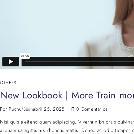
OTHERS
New Lookbook | More Train mor
Por
Puchufús
en
abril 25, 2025
0 Comentarios
Nisi quis eleifend quam adipiscing. Viverra nibh crais pulvina
aliquam ua agittis nisl rhoncus mattis. Donec ac odio tempor or