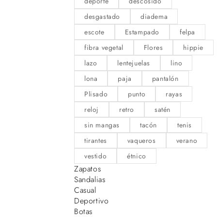
deporte
descosido
desgastado
diadema
escote
Estampado
felpa
fibra vegetal
Flores
hippie
lazo
lentejuelas
lino
lona
paja
pantalón
Plisado
punto
rayas
reloj
retro
satén
sin mangas
tacón
tenis
tirantes
vaqueros
verano
vestido
étnico
Zapatos
Sandalias
Casual
Deportivo
Botas