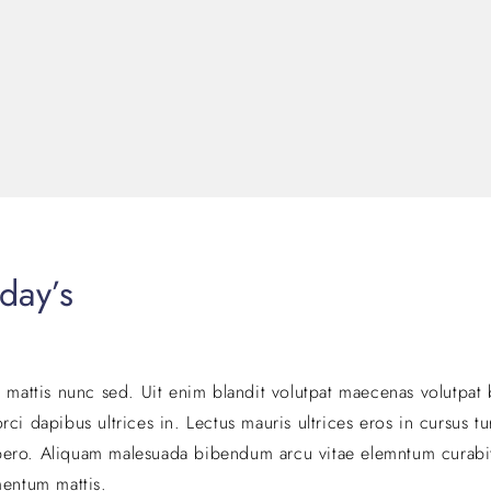
day’s
r mattis nunc sed. Uit enim blandit volutpat maecenas volutpat 
ci dapibus ultrices in. Lectus mauris ultrices eros in cursus t
 libero. Aliquam malesuada bibendum arcu vitae elemntum curabi
mentum mattis.