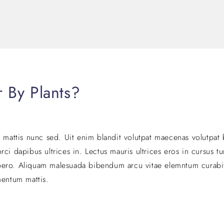
r By Plants?
r mattis nunc sed. Uit enim blandit volutpat maecenas volutpat 
ci dapibus ultrices in. Lectus mauris ultrices eros in cursus t
 libero. Aliquam malesuada bibendum arcu vitae elemntum curabi
mentum mattis.