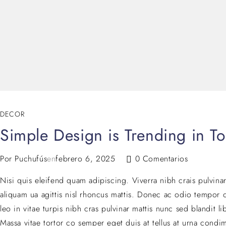
DECOR
Simple Design is Trending in To
Por
Puchufús
en
febrero 6, 2025
0 Comentarios
Nisi quis eleifend quam adipiscing. Viverra nibh crais pulvina
aliquam ua agittis nisl rhoncus mattis. Donec ac odio tempor or
leo in vitae turpis nibh cras pulvinar mattis nunc sed blandit
Massa vitae tortor co semper eget duis at tellus at urna condi