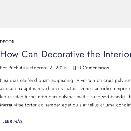
DECOR
How Can Decorative the Interio
Por
Puchufús
en
febrero 2, 2025
0 Comentarios
Nisi quis eleifend quam adipiscing. Viverra nibh crais pulvina
aliquam ua agittis nisl rhoncus mattis. Donec ac odio tempor or
leo in vitae turpis nibh cras pulvinar mattis nunc sed blandit
Massa vitae tortor co semper eget duis at tellus at urna condi
LEER MÁS