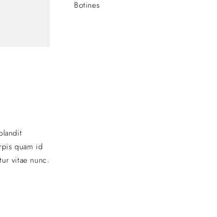
Botines
blandit
urpis quam id
tur vitae nunc.