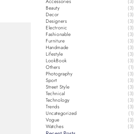
Accessories
(3)
Beauty
(3)
Decor
(3)
Designers
(3)
Electronic
(3)
Fashionable
(3)
Furniture
(3)
Handmade
(3)
Lifestyle
(3)
LookBook
(3)
Others
(1)
Photography
(3)
Sport
(3)
Street Style
(3)
Technical
(3)
Technology
(3)
Trends
(3)
Uncategorized
(1)
Vogue
(3)
Watches
(3)
Recent Posts