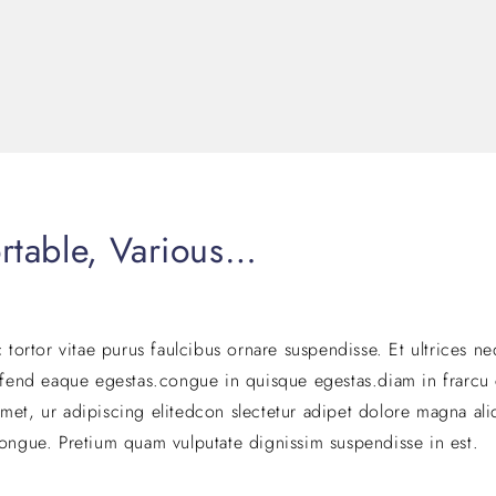
ortable, Various…
c tortor vitae purus faulcibus ornare suspendisse. Et ultrices n
fend eaque egestas.congue in quisque egestas.diam in frarcu 
met, ur adipiscing elitedcon slectetur adipet dolore magna ali
congue. Pretium quam vulputate dignissim suspendisse in est.