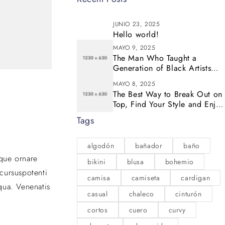
JUNIO 23, 2025
Hello world!
MAYO 9, 2025
The Man Who Taught a
Generation of Black Artists
Get Latest Fashion
MAYO 8, 2025
The Best Way to Break Out on
Top, Find Your Style and Enjoy
Doing It
Tags
algodón
bañador
baño
eque ornare
bikini
blusa
bohemio
cursuspotenti
camisa
camiseta
cardigan
qua. Venenatis
casual
chaleco
cinturón
cortos
cuero
curvy