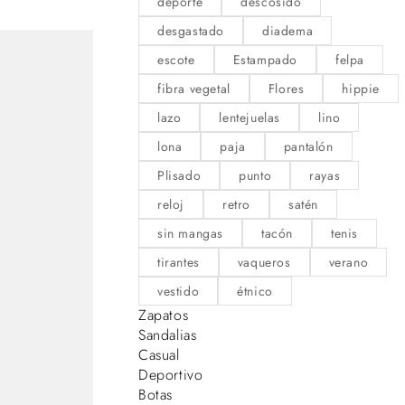
deporte
descosido
desgastado
diadema
escote
Estampado
felpa
fibra vegetal
Flores
hippie
lazo
lentejuelas
lino
lona
paja
pantalón
Plisado
punto
rayas
reloj
retro
satén
sin mangas
tacón
tenis
tirantes
vaqueros
verano
vestido
étnico
Zapatos
Sandalias
Casual
Deportivo
Botas