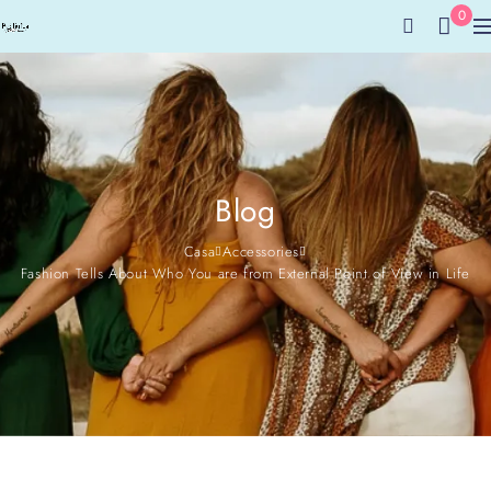
0
Blog
Casa
Accessories
Fashion Tells About Who You are from External Point of View in Life