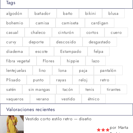
Tags
algodón
bañador
baño
bikini
blusa
bohemio
camisa
camiseta
cardigan
casual
chaleco
cinturón
cortos
cuero
curvy
deporte
descosido
desgastado
diadema
escote
Estampado
felpa
fibra vegetal
Flores
hippie
lazo
lentejuelas
lino
lona
paja
pantalón
Plisado
punto
rayas
reloj
retro
satén
sin mangas
tacón
tenis
tirantes
vaqueros
verano
vestido
étnico
Valoraciones recientes
Vestido corto estilo retro — diseño
por Marta