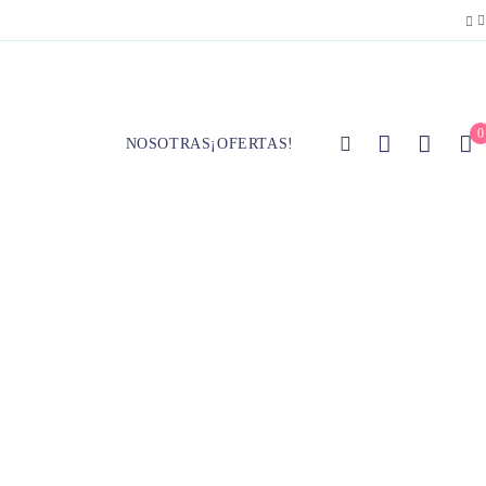
0
NOSOTRAS
¡OFERTAS!
co y contraste dinámico