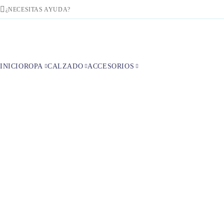
¿NECESITAS AYUDA?
INICIO
ROPA
CALZADO
ACCESORIOS
Inicio
Colecciones
Co