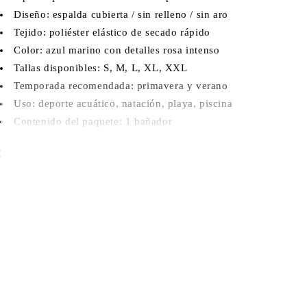
Diseño: espalda cubierta / sin relleno / sin aro
Tejido: poliéster elástico de secado rápido
Color: azul marino con detalles rosa intenso
Tallas disponibles: S, M, L, XL, XXL
Temporada recomendada: primavera y verano
Uso: deporte acuático, natación, playa, piscina
Contenido del paquete: 1 bañador
Este modelo tiene un corte pequeño. Si estás entre dos tallas, se