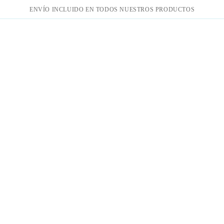
ENVÍO INCLUIDO EN TODOS NUESTROS PRODUCTOS
lección de Verano
Bañador deportivo de una pieza — corte atléti