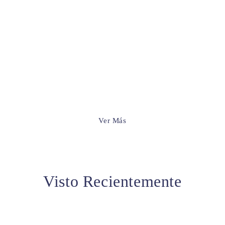
 recomienda elegir la más grande. Consulta siempre la tabla de me
Ver Más
Visto Recientemente