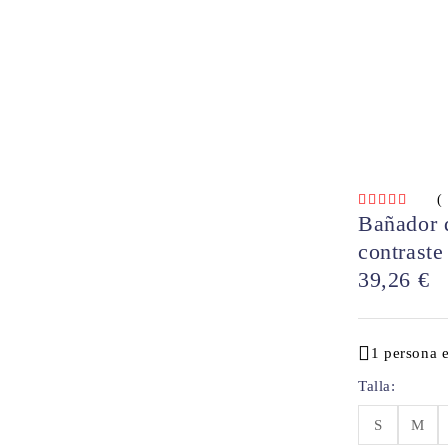
(
Bañador d
contraste
39,26
€
1 persona 
Talla
S
M