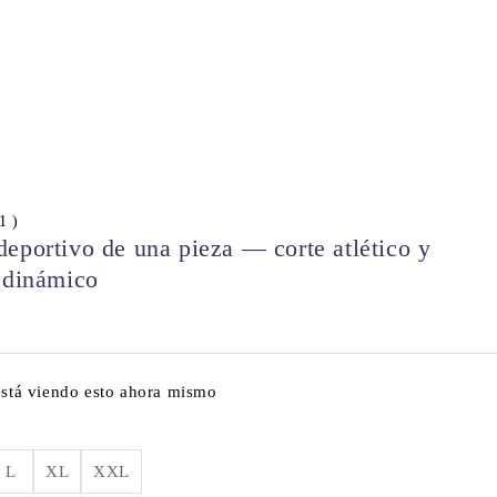
 1 )
eportivo de una pieza — corte atlético y
 dinámico
está viendo esto ahora mismo
L
XL
XXL