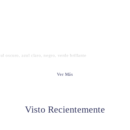
zul oscuro, azul claro, negro, verde brillante
Ver Más
a talla más grande si estás entre dos medidas. Consulta siempre l
Visto Recientemente