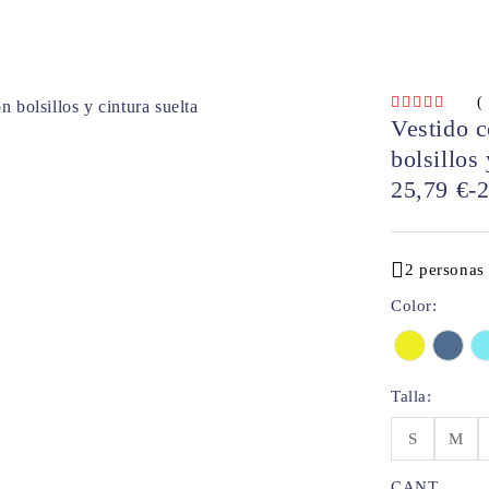
(
Vestido c
bolsillos 
25,79
€
-
2 personas
Color
Talla
S
M
CANT.