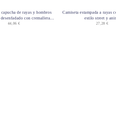
 capucha de rayas y hombros
Camiseta estampada a rayas c
o desenfadado con cremallera y
estilo street y an
cordón
44,06
€
27,28
€