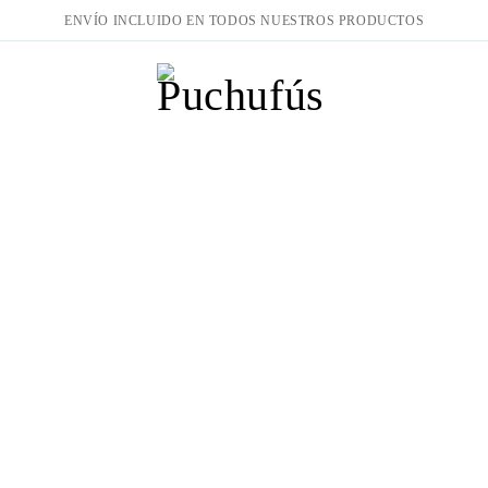
ENVÍO INCLUIDO EN TODOS NUESTROS PRODUCTOS
idos
Vestido corto estilo retro — diseño artístico con bolsillos y c