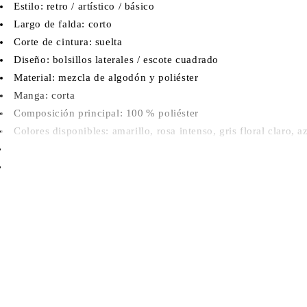
Estilo: retro / artístico / básico
Largo de falda: corto
Corte de cintura: suelta
Diseño: bolsillos laterales / escote cuadrado
Material: mezcla de algodón y poliéster
Manga: corta
Composición principal: 100 % poliéster
Colores disponibles: amarillo, rosa intenso, gris floral claro, a
Tallas: S, M, L, XL, XXL
Contenido: 1 unidad
Este modelo viene algo corto de talla. Te recomendamos elegir un