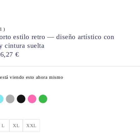
 1 )
orto estilo retro — diseño artístico con
y cintura suelta
26,27
€
 está viendo esto ahora mismo
L
XL
XXL