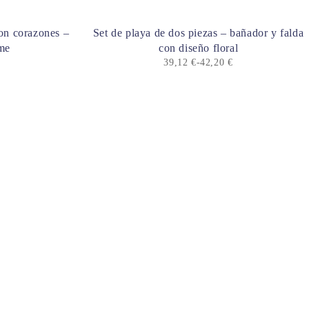
on corazones –
Set de playa de dos piezas – bañador y falda
ime
con diseño floral
39,12
€
-
42,20
€