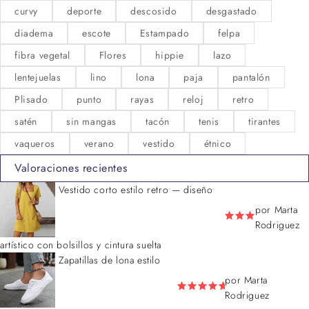
curvy
deporte
descosido
desgastado
diadema
escote
Estampado
felpa
fibra vegetal
Flores
hippie
lazo
lentejuelas
lino
lona
paja
pantalón
Plisado
punto
rayas
reloj
retro
satén
sin mangas
tacón
tenis
tirantes
vaqueros
verano
vestido
étnico
Valoraciones recientes
Vestido corto estilo retro — diseño
por Marta
Rodriguez
artístico con bolsillos y cintura suelta
Zapatillas de lona estilo
por Marta
Rodriguez