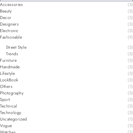
Accessories
(3)
Beauty
(3)
Decor
(3)
Designers
(3)
Electronic
(3)
Fashionable
(9)
Street Style
(3)
Trends
(3)
Furniture
(3)
Handmade
(3)
Lifestyle
(3)
LookBook
(3)
Others
(1)
Photography
(3)
Sport
(3)
Technical
(3)
Technology
(3)
Uncategorized
(1)
Vogue
(3)
Watches
(3)