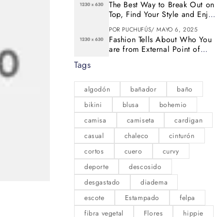
The Best Way to Break Out on
Top, Find Your Style and Enjoy
Doing It
POR
PUCHUFÚS
MAYO 6, 2025
Fashion Tells About Who You
are from External Point of
View in Life
Tags
algodón
bañador
baño
bikini
blusa
bohemio
camisa
camiseta
cardigan
casual
chaleco
cinturón
cortos
cuero
curvy
deporte
descosido
desgastado
diadema
ABRIL 5, 2024
escote
Estampado
felpa
Isabella Bailey
fibra vegetal
Flores
hippie