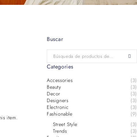
Buscar
Categories
Accessories
(3)
Beauty
(3)
Decor
(3)
Designers
(3)
Electronic
(3)
Fashionable
(9)
his item.
Street Style
(3)
Trends
(3)