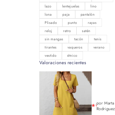
lazo
lentejuelas
lino
lona
paja
pantalón
Plisado
punto
rayas
reloj
retro
satén
sin mangas
tacón
tenis
tirantes
vaqueros
verano
vestido
étnico
Valoraciones recientes
por Marta
Rodriguez