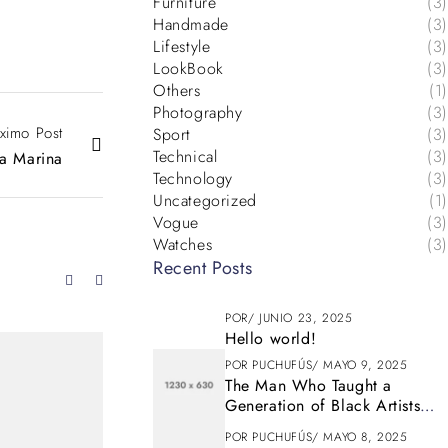
Furniture
(3)
Handmade
(3)
Lifestyle
(3)
LookBook
(3)
Others
(1)
Photography
(3)
ximo Post
Sport
(3)
Technical
(3)
a Marina
Technology
(3)
Uncategorized
(1)
Vogue
(3)
Watches
(3)
Recent Posts
POR
JUNIO 23, 2025
Hello world!
POR
PUCHUFÚS
MAYO 9, 2025
The Man Who Taught a
Generation of Black Artists
Get Latest Fashion
POR
PUCHUFÚS
MAYO 8, 2025