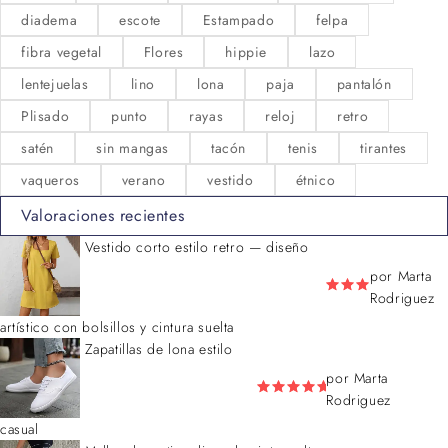
diadema
escote
Estampado
felpa
fibra vegetal
Flores
hippie
lazo
lentejuelas
lino
lona
paja
pantalón
Plisado
punto
rayas
reloj
retro
satén
sin mangas
tacón
tenis
tirantes
vaqueros
verano
vestido
étnico
Valoraciones recientes
Vestido corto estilo retro — diseño
por Marta
Rodriguez
artístico con bolsillos y cintura suelta
Zapatillas de lona estilo
por Marta
Rodriguez
casual