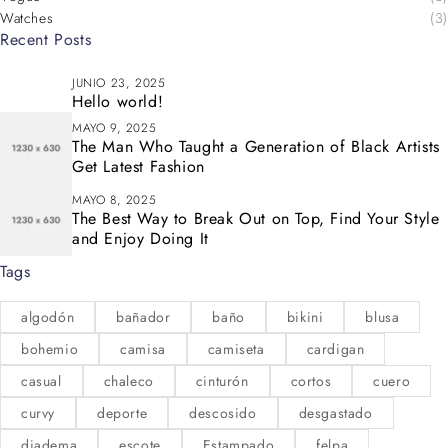
Watches
(3)
Recent Posts
JUNIO 23, 2025
Hello world!
MAYO 9, 2025
The Man Who Taught a Generation of Black Artists
Get Latest Fashion
MAYO 8, 2025
The Best Way to Break Out on Top, Find Your Style
and Enjoy Doing It
Tags
algodón
bañador
baño
bikini
blusa
bohemio
camisa
camiseta
cardigan
casual
chaleco
cinturón
cortos
cuero
curvy
deporte
descosido
desgastado
diadema
escote
Estampado
felpa