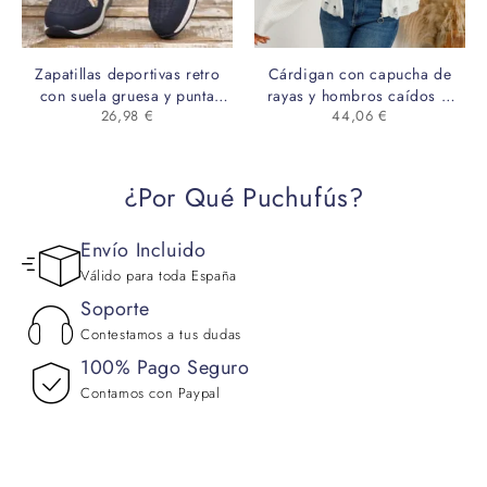
Zapatillas deportivas retro
Cárdigan con capucha de
con suela gruesa y punta
rayas y hombros caídos –
26,98
€
44,06
€
redonda – Tallas grandes
estilo desenfadado con
cremallera y cordón
¿Por Qué Puchufús?
Envío Incluido
Válido para toda España
Soporte
Contestamos a tus dudas
100% Pago Seguro
Contamos con Paypal