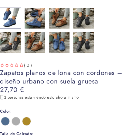
( 0 )
Zapatos planos de lona con cordones –
VALORADO CON
DE 5
diseño urbano con suela gruesa
27,70
€
3 personas está viendo esto ahora mismo
Color
Talla de Calzado