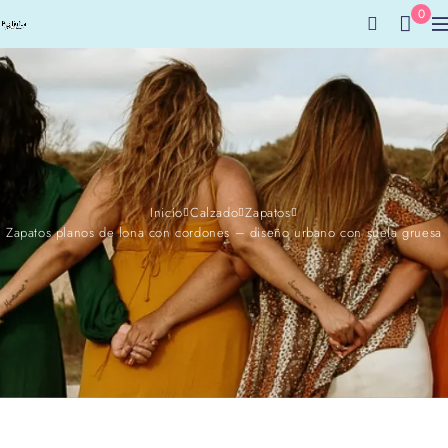
0
Inicio
Calzado
Zapatos
Zapatos planos de lona con cordones – diseño urbano con suela gruesa