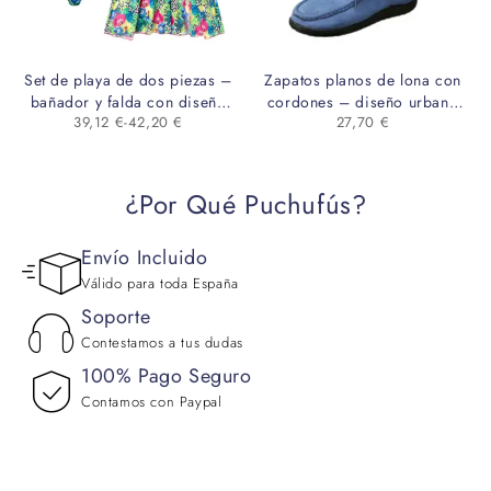
Set de playa de dos piezas –
Zapatos planos de lona con
bañador y falda con diseño
cordones – diseño urbano
39,12
€
-
42,20
€
27,70
€
floral
con suela gruesa
¿Por Qué Puchufús?
Envío Incluido
Válido para toda España
Soporte
Contestamos a tus dudas
100% Pago Seguro
Contamos con Paypal