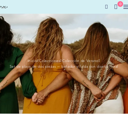
0
Inicio
Colecciones
Colección de Verano
Set de playa de dos piezas – bañador y falda con diseño floral