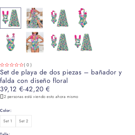
( 0 )
Set de playa de dos piezas – bañador y
VALORADO CON
DE 5
falda con diseño floral
39,12
€
-
42,20
€
2 personas está viendo esto ahora mismo
Color
Set 1
Set 2
Talla