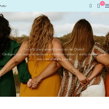
0
Inicio
Colecciones
Colección de Otoño
Cárdigan con capucha de rayas y hombros caídos – estilo desenfadado
con cremallera y cordón