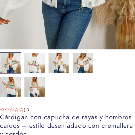
( 0 )
Cárdigan con capucha de rayas y hombros
VALORADO CON
DE 5
caídos – estilo desenfadado con cremallera
y cordón