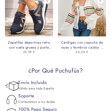
Zapatillas deportivas retro
Cárdigan con capucha de
con suela gruesa y punta
rayas y hombros caídos –
26,98
€
44,06
€
redonda – Tallas grandes
estilo desenfadado con
cremallera y cordón
¿Por Qué Puchufús?
Envío Incluido
Válido para toda España
Soporte
Contestamos a tus dudas
100% Pago Seguro