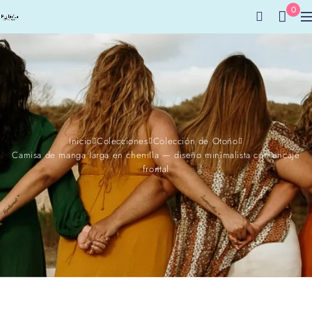
0
Inicio
Colecciones
Colección de Otoño
Camisa de manga larga en chenilla — diseño minimalista con encaje
frontal