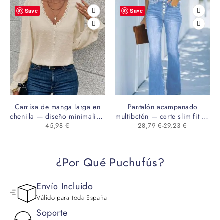
Save
Save
Camisa de manga larga en
Pantalón acampanado
chenilla — diseño minimalista
multibotón — corte slim fit de
45,98
€
28,79
€
-
29,23
€
con encaje frontal
largo completo en poliéster
¿Por Qué Puchufús?
Envío Incluido
Válido para toda España
Soporte