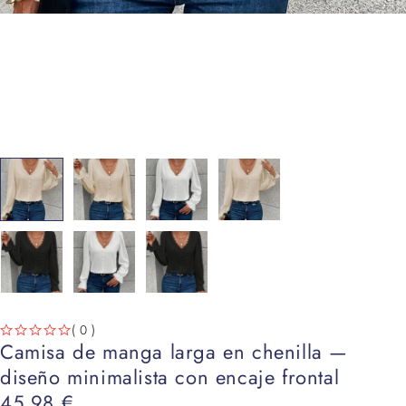
( 0 )
Camisa de manga larga en chenilla —
VALORADO CON
DE 5
diseño minimalista con encaje frontal
45,98
€