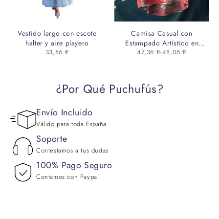
Vestido largo con escote
Camisa Casual con
halter y aire playero
Estampado Artístico en
33,86
€
47,36
€
-
48,05
€
Relieve
¿Por Qué Puchufús?
Envío Incluido
Válido para toda España
Soporte
Contestamos a tus dudas
100% Pago Seguro
Contamos con Paypal