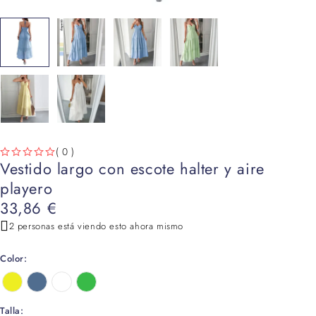
( 0 )
Vestido largo con escote halter y aire
VALORADO CON
DE 5
playero
33,86
€
2 personas está viendo esto ahora mismo
Color
Talla