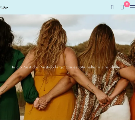
0
Inicio
Vestidos
Vestido largo con escote halter y aire playero