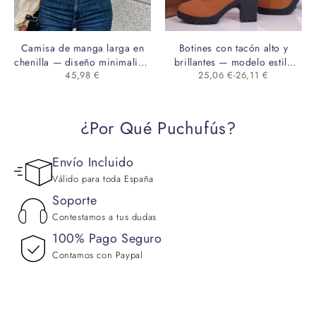
Camisa de manga larga en
Botines con tacón alto y
chenilla — diseño minimalista
brillantes — modelo estilo
45,98
€
25,06
€
-
26,11
€
con encaje frontal
Martin
¿Por Qué Puchufús?
Envío Incluido
Válido para toda España
Soporte
Contestamos a tus dudas
100% Pago Seguro
Contamos con Paypal