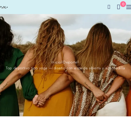
0
Inicio
Deporte
Top deportivo tipo yoga — diseño con espalda abierta y almohadilla