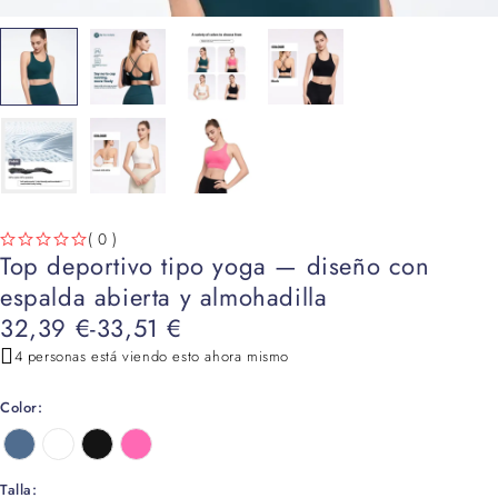
( 0 )
Top deportivo tipo yoga — diseño con
VALORADO CON
DE 5
espalda abierta y almohadilla
32,39
€
-
33,51
€
4 personas está viendo esto ahora mismo
Color
Talla