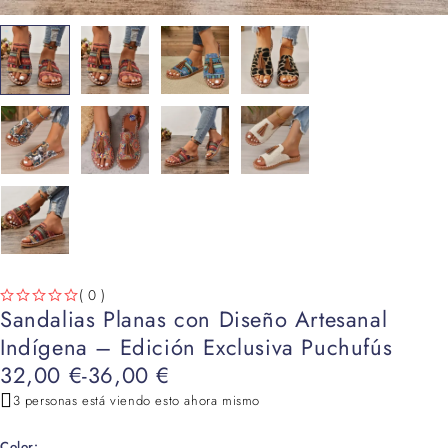
( 0 )
Sandalias Planas con Diseño Artesanal
VALORADO CON
DE 5
Indígena – Edición Exclusiva Puchufús
32,00
€
-
36,00
€
3 personas está viendo esto ahora mismo
Color