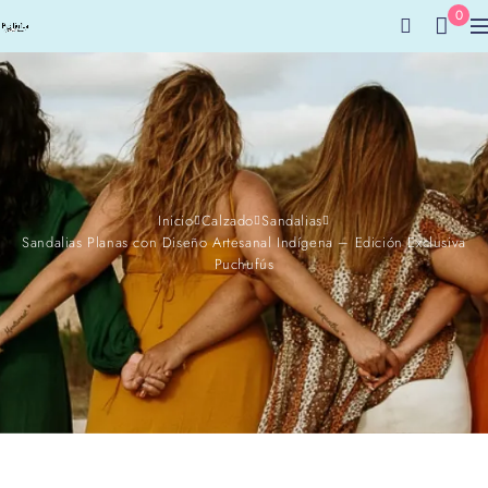
0
Inicio
Calzado
Sandalias
Sandalias Planas con Diseño Artesanal Indígena – Edición Exclusiva
Puchufús