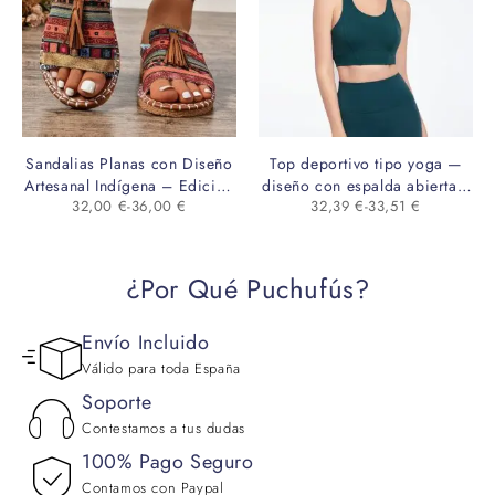
Sandalias Planas con Diseño
Top deportivo tipo yoga —
Artesanal Indígena – Edición
diseño con espalda abierta y
32,00
€
-
36,00
€
32,39
€
-
33,51
€
Exclusiva Puchufús
almohadilla
¿Por Qué Puchufús?
Envío Incluido
Válido para toda España
Soporte
Contestamos a tus dudas
100% Pago Seguro
Contamos con Paypal