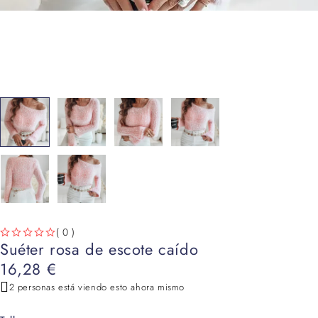
( 0 )
Suéter rosa de escote caído
VALORADO CON
DE 5
16,28
€
2 personas está viendo esto ahora mismo