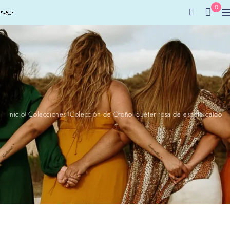
0
Inicio
Colecciones
Colección de Otoño
Suéter rosa de escote caído