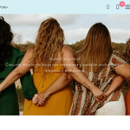
0
Inicio
Conjuntos
Conjunto bicolor de blusa con cremallera y pantalón ancho – estilo
elegante y profesional