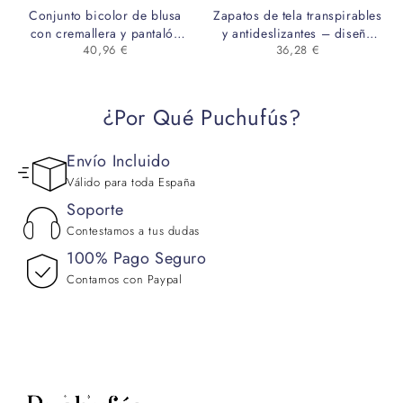
Conjunto bicolor de blusa
Zapatos de tela transpirables
con cremallera y pantalón
y antideslizantes – diseño
40,96
€
36,28
€
ancho – estilo elegante y
cómodo y funcional
profesional
¿Por Qué Puchufús?
Envío Incluido
Válido para toda España
Soporte
Contestamos a tus dudas
100% Pago Seguro
Contamos con Paypal