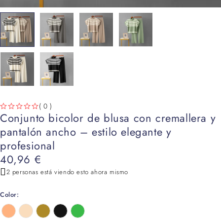
( 0 )
Conjunto bicolor de blusa con cremallera y
VALORADO CON
DE 5
pantalón ancho – estilo elegante y
profesional
40,96
€
2 personas está viendo esto ahora mismo
Color