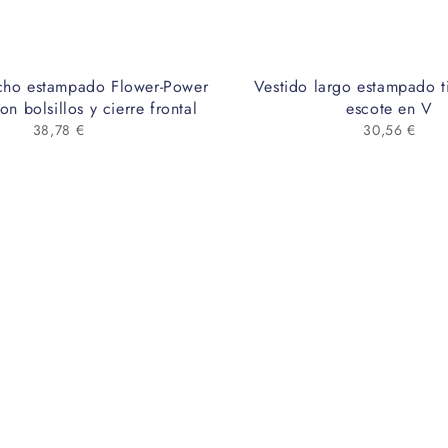
cho estampado Flower-Power
Vestido largo estampado t
n bolsillos y cierre frontal
escote en V
38,78
€
30,56
€