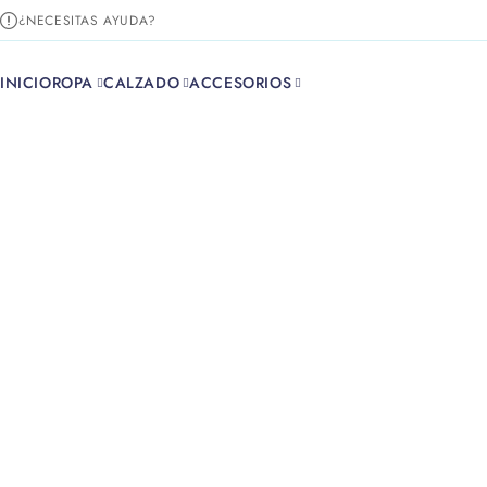
¿NECESITAS AYUDA?
INICIO
ROPA
CALZADO
ACCESORIOS
Inicio
Camise