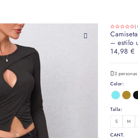
( 
Camiseta
VALORADO CON
DE 5
– estilo
14,98
€
3 personas
Color
Talla
S
M
CANT.