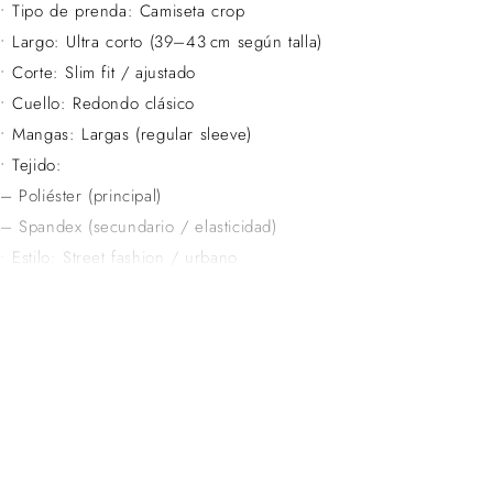
• Tipo de prenda: Camiseta crop
• Largo: Ultra corto (39–43 cm según talla)
• Corte: Slim fit / ajustado
• Cuello: Redondo clásico
• Mangas: Largas (regular sleeve)
• Tejido:
– Poliéster (principal)
– Spandex (secundario / elasticidad)
• Estilo: Street fashion / urbano
• Diseño: Liso con costuras tipo collage
• Colores disponibles: Negro, marrón, azul cielo, rojo, verde
• Temporada recomendada: Primavera / otoño / entretiempo