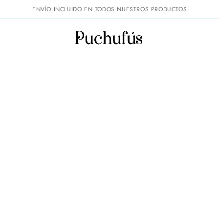
ENVÍO INCLUIDO EN TODOS NUESTROS PRODUCTOS
tas
Camiseta crop de manga larga con cuello redondo – estilo ur