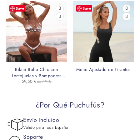
Save
Save
Bikini Boho Chic con
Mono Ajustado de Tirantes
Lentejuelas y Pompones:
59,50
€
65,19
€
Ideal para Pecho Pequeño
¿Por Qué Puchufús?
Envío Incluido
Válido para toda España
Soporte