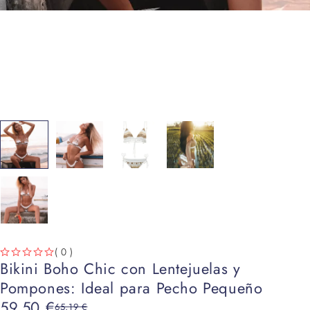
( 0 )
Bikini Boho Chic con Lentejuelas y
VALORADO CON
DE 5
Pompones: Ideal para Pecho Pequeño
59,50
€
65,19
€