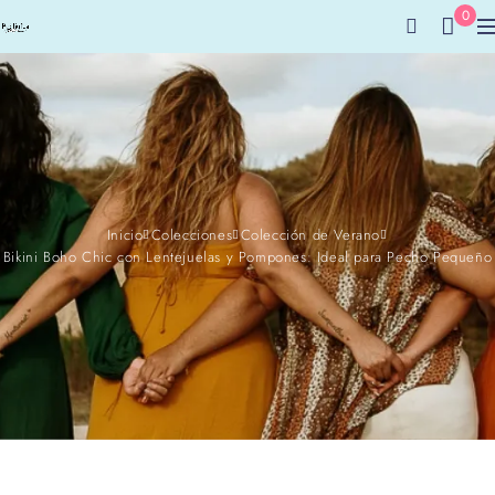
0
Inicio
Colecciones
Colección de Verano
Bikini Boho Chic con Lentejuelas y Pompones: Ideal para Pecho Pequeño