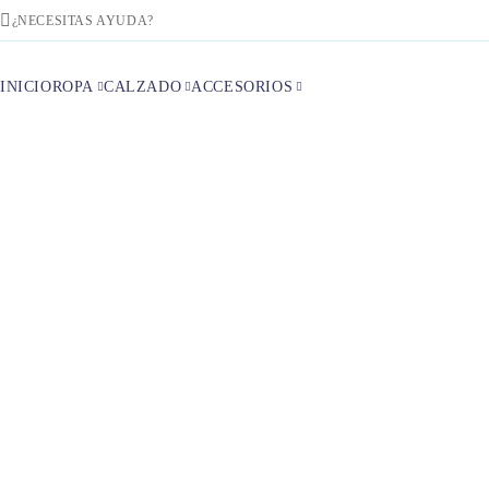
¿NECESITAS AYUDA?
INICIO
ROPA
CALZADO
ACCESORIOS
Inicio
Colecc