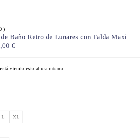
 0 )
 de Baño Retro de Lunares con Falda Maxi
0,00
€
 está viendo esto ahora mismo
L
XL