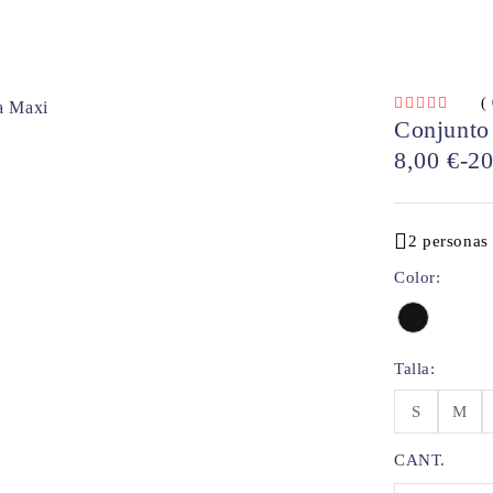
(
VALORADO CON
DE 5
Conjunto
8,00
€
-
2
2 personas
Color
Talla
S
M
CANT.