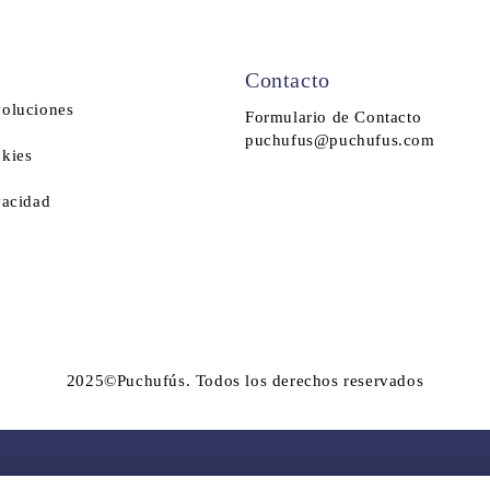
Contacto
voluciones
Formulario de Contacto
puchufus@puchufus.com
okies
vacidad
2025©Puchufús. Todos los derechos reservados