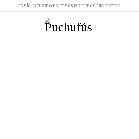
ENVÍO INCLUIDO EN TODOS NUESTROS PRODUCTOS
iones
Colección de Verano
Conjunto de Baño Retro de Lunares c